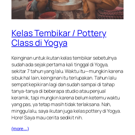
Kelas Tembikar / Pottery
Class di Yogya
Keinginan untuk ikutan kelas tembikar sebetulnya
sudah ada sejak pertama kali tinggal di Yogya,
sekitar 7 tahun yang lalu. Waktu itu
—
mungkin karena
sibuk hal lain, keinginan itu terlupakan. Tahun lalu
sempat kepikiran lagi dan sudah sampai di tahap
tanya-tanya di beberapa studio atau penjual
keramik, tapi mungkin karena belum ketemu waktu
yang pas, ya tetap masih tidak terlaksana. Nah,
minggu lalu, saya ikutan juga kelas
pottery
di Yogya.
Hore! Saya mau cerita sedikit nih.
(more…)