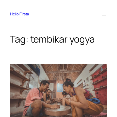
Skip
to
Hello Firsta
content
Tag:
tembikar yogya