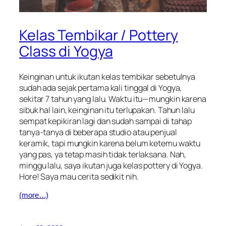
Kelas Tembikar / Pottery
Class di Yogya
Keinginan untuk ikutan kelas tembikar sebetulnya
sudah ada sejak pertama kali tinggal di Yogya,
sekitar 7 tahun yang lalu. Waktu itu
—
mungkin karena
sibuk hal lain, keinginan itu terlupakan. Tahun lalu
sempat kepikiran lagi dan sudah sampai di tahap
tanya-tanya di beberapa studio atau penjual
keramik, tapi mungkin karena belum ketemu waktu
yang pas, ya tetap masih tidak terlaksana. Nah,
minggu lalu, saya ikutan juga kelas
pottery
di Yogya.
Hore! Saya mau cerita sedikit nih.
(more…)