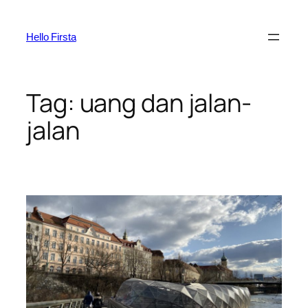
Skip
to
Hello Firsta
content
Tag:
uang dan jalan-
jalan