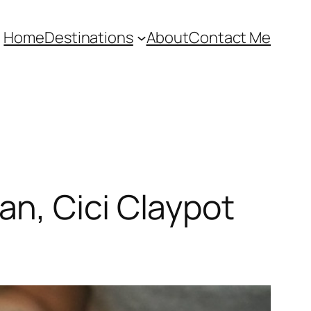
Home
Destinations
About
Contact Me
n, Cici Claypot