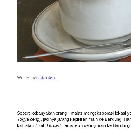
firsta
Asia
Written by
in
Seperti kebanyakan orang—malas mengeksplorasi lokasi yan
Yogya
deng
), jadinya jarang kepikiran main ke Bandung. Ha
kali, atau 7 kali.
I know!
Harus lebih sering main ke Bandung